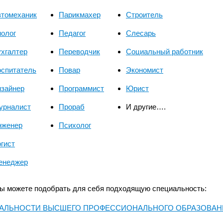
втомеханик
Парикмахер
Строитель
олог
Педагог
Слесарь
хгалтер
Переводчик
Социальный работник
оспитатель
Повар
Экономист
изайнер
Программист
Юрист
урналист
Прораб
И другие….
нженер
Психолог
гист
енеджер
ы можете подобрать для себя подходящую специальность:
АЛЬНОСТИ ВЫСШЕГО ПРОФЕССИОНАЛЬНОГО ОБРАЗОВАН