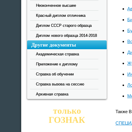
Неоконченное высшее
А
Красный диплом отличника
Би
Диплом СССР старого образца
Бу
Диплом нового образца 2014-2018
В
Другие документы
Д
Академическая справка
Ж
Приложение к диплому
И
Справка об обучении
Справка вызова на сессию
Ло
Архивная справка
М
только
Также В
ГОЗНАК
СПЕЦИ