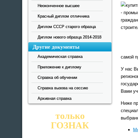
Неоконченное высшее
Красный диплом отличника
Диплом СССР старого образца
Диплом нового образца 2014-2018
Другие документы
самой п
Академическая справка
Приложение к диплому
У нас В
регионо
Справка об обучении
государ
Справка вызова на сессию
Вами уч
Архивная справка
Ниже пр
специал
только
выбран
ГОЗНАК
Мо