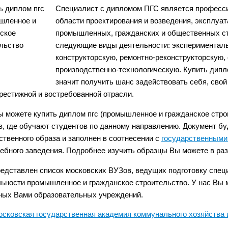
Специалист с дипломом ПГС является професс
области проектирования и возведения, эксплуат
промышленных, гражданских и общественных с
следующие виды деятельности: эксперименталь
конструкторскую, ремонтно-реконструкторскую,
производственно-технологическую. Купить дипло
значит получить шанс задействовать себя, сво
рестижной и востребованной отрасли.
ы можете купить диплом пгс (промышленное и гражданское стро
в, где обучают студентов по данному направлению. Документ б
ственного образа и заполнен в соотнесении с
государственными
ебного заведения. Подробнее изучить образцы Вы можете в ра
едставлен список московских ВУЗов, ведущих подготовку специ
ьности промышленное и гражданское строительство. У нас Вы м
ных Вами образовательных учреждений.
сковская государственная академия коммунального хозяйства