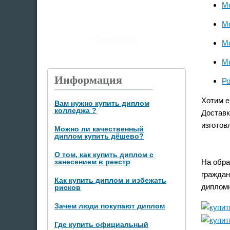
Мо
М
»
Подробнее
Мо
Мо
Информация
Ро
Хотим е
Вам нужно купить диплом
колледжа ?
Доставк
изготов
Можно ли качественный
диплом купить дёшево?
О том, как купить диплом с
На обра
занесением в реестр
граждан
Как купить диплом и избежать
дипломн
рисков
Зачем люди покупают диплом
Где купить официальный