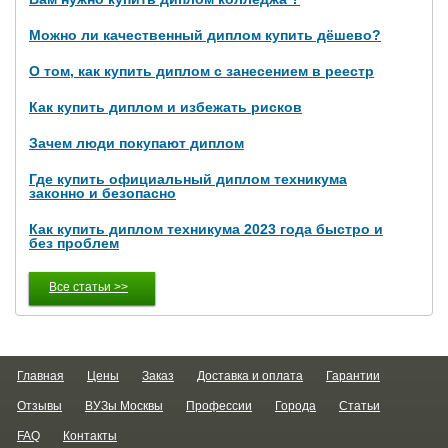
Можно ли качественный диплом купить дёшево?
О том, как купить диплом с занесением в реестр
Как купить диплом и избежать рисков
Зачем люди покупают диплом
Где купить официальный диплом техникума
законно и безопасно
Как купить диплом техникума 2023 года быстро и
без проблем
Все статьи >>
Главная
Цены
Заказ
Доставка и оплата
Гарантии
Отзывы
ВУЗы Москвы
Профессии
Города
Статьи
FAQ
Контакты